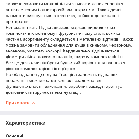
зможете замовити моделі тільки з високоякісних сплавів з
антіізвестковим і антикорозійним покриттям. Також деякі
елементи виконуються з пластика, стійкого до згинань і
протирання.
Різноманітність. Під іспанською маркою виробляються
комплекти в класичному і футуристичному стилі, велика
частина асортименту складається з металевих відтінків. Також
можна замовити обладнання для душа в синьому, червоному,
зеленому, жовтому кольорі. Кардинально відрізняються
діаметри лійок, довжина шлангів, широту комплектації і т.п.
Все це дозволяє підібрати будь-який варіант для ванною з
різною комплектацією і інтер'єром.
На обладнання для душа Tres ціна залежить від ваших
побажань і можливостей. Однак незалежно від
функціональності і виконання, виробник завжди гарантує
довговічність і зручність експлуатації.
Приховати
Характеристики
Основні