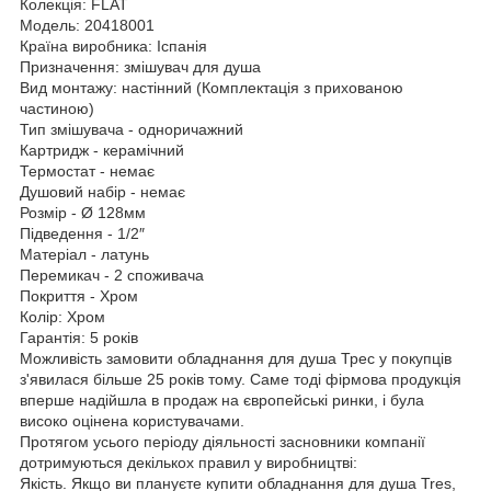
Колекція: FLAT
Модель: 20418001
Країна виробника: Іспанія
Призначення: змішувач для душа
Вид монтажу: настінний (Комплектація з прихованою
частиною)
Тип змішувача - одноричажний
Картридж - керамічний
Термостат - немає
Душовий набір - немає
Розмір - Ø 128мм
Підведення - 1/2″
Матеріал - латунь
Перемикач - 2 споживача
Покриття - Хром
Колір: Хром
Гарантія: 5 років
Можливість замовити обладнання для душа Трес у покупців
з'явилася більше 25 років тому. Саме тоді фірмова продукція
вперше надійшла в продаж на європейські ринки, і була
високо оцінена користувачами.
Протягом усього періоду діяльності засновники компанії
дотримуються декількох правил у виробництві:
Якість. Якщо ви плануєте купити обладнання для душа Tres,