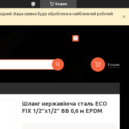
Кошик
ихідний. Ваша заявка буде оброблена в найближчий робочий
Кошик
Шланг нержавіюча сталь ECO
FIX 1/2″х1/2″ ВВ 0,6 м EPDM