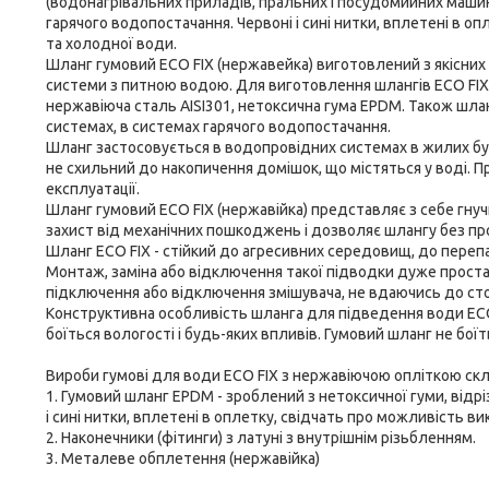
(водонагрівальних приладів, пральних і посудомийних машин, н
гарячого водопостачання. Червоні і сині нитки, вплетені в о
та холодної води.
Шланг гумовий ECO FIX (нержавейка) виготовлений з якісних 
системи з питною водою. Для виготовлення шлангів ECO FIX
нержавіюча сталь AISI301, нетоксична гума EPDM. Також шлан
системах, в системах гарячого водопостачання.
Шланг застосовується в водопровідних системах в жилих буд
не схильний до накопичення домішок, що містяться у воді. 
експлуатації.
Шланг гумовий ECO FIX (нержавійка) представляє з себе гнучк
захист від механічних пошкоджень і дозволяє шлангу без п
Шланг ECO FIX - стійкий до агресивних середовищ, до перепа
Монтаж, заміна або відключення такої підводки дуже прост
підключення або відключення змішувача, не вдаючись до сто
Конструктивна особливість шланга для підведення води ECO
боїться вологості і будь-яких впливів. Гумовий шланг не боїть
Вироби гумові для води ECO FIX з нержавіючою опліткою ск
1. Гумовий шланг EPDM - зроблений з нетоксичної гуми, відр
і сині нитки, вплетені в оплетку, свідчать про можливість в
2. Наконечники (фітинги) з латуні з внутрішнім різьбленням.
3. Металеве обплетення (нержавійка)