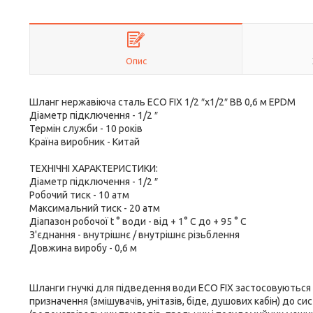
Опис
Шланг нержавіюча сталь ECO FIX 1/2 ″х1/2″ ВВ 0,6 м EPDM
Діаметр підключення - 1/2 ″
Термін служби - 10 років
Країна виробник - Китай
ТЕХНІЧНІ ХАРАКТЕРИСТИКИ:
Діаметр підключення - 1/2 ″
Робочий тиск - 10 атм
Максимальний тиск - 20 атм
Діапазон робочої t ° води - від + 1° С до + 95 ° С
З'єднання - внутрішнє / внутрішнє різьблення
Довжина виробу - 0,6 м
Шланги гнучкі для підведення води ECO FIX застосовуються 
призначення (змішувачів, унітазів, біде, душових кабін) до 