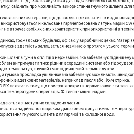
асосів і т . д.). Застосовуються для підключення як і холодного, та
плетку, свідчать про можливість використання гнучкого шланга для 
і екологічних матеріалів, що дозволяє підключати її в водопровідні
 використовується нікельована гарячепресована латунь марки CW 
г не втрачає своїх якісних характеристик при використанні в техні
инках, громадських будівлях, офісах, у виробничих цехах. Матеріа
Пропускна здатність залишається незмінною протягом усього термін
ий шланг з гуми в оплітці з нержавійки, яка забезпечує підвищену м
роблем витримувати тиск рідини всередині системи або гідроудари
дів температур, гнучкий і має підвищений термін служби.
а, а гумова прокладка ущільнювача забезпечує можливість швидко
ронніх видаткових матеріалів, наприклад пакля або ФУМ стрічка.
 FIX полягає в тому, що поверхня покрита нержавіючою сталлю, як
ся температурних перепадів. Фітинги - міцні і надійні.
ладаються з наступних складових частин:
ізняється надійністю і широким діапазоном допустимих температур.
икористання гнучкого шланга для гарячої та холодної води.