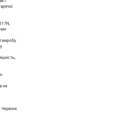
к і
гарячої
617N,
чних
л виробу
у
іцність,
.
го
а не
 Червоні