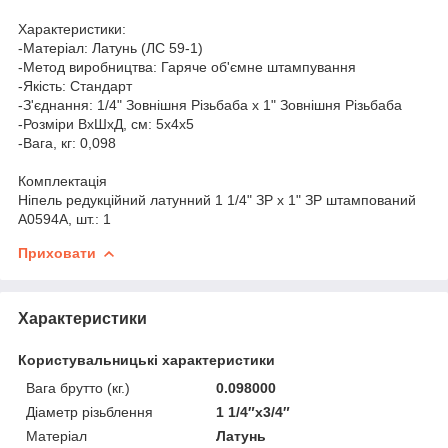
Характеристики:
-Матеріал: Латунь (ЛС 59-1)
-Метод виробництва: Гаряче об'ємне штампування
-Якість: Стандарт
-З'єднання: 1/4" Зовнішня Різьбаба х 1" Зовнішня Різьбаба
-Розміри ВхШхД, см: 5х4х5
-Вага, кг: 0,098
Комплектація
Ніпель редукційний латунний 1 1/4" ЗР х 1" ЗР штампований
А0594А, шт.: 1
Приховати
Характеристики
Користувальницькі характеристики
Вага брутто (кг.)
0.098000
Діаметр різьблення
1 1/4″х3/4″
Матеріал
Латунь