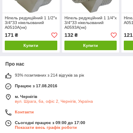
Ніпель редукційний 1 1/2″х
Ніпель редукційний 1 1/4″х
Ніпе
3/4″ЗЗ нікельований
3/4″ЗЗ нікельований
А05
А0510А(нк)
А0593А(нк)
171
132
121
₴
₴
Купити
Купити
Про нас
93% позитивних з 214 відгуків за рік
Працює з 17.08.2016
м. Чернігів
вул. Шрага, 6а, офіс 2, Чернігів, Україна
Контакти
Сьогодні працює з 09:00 до 17:00
Показати весь графік роботи