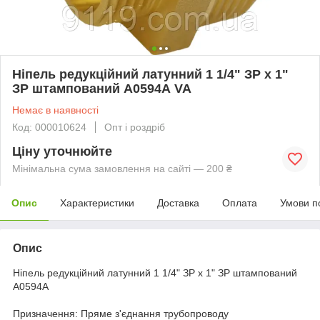
Ніпель редукційний латунний 1 1/4" ЗР х 1"
ЗР штампований А0594А VA
Немає в наявності
Код: 000010624
Опт і роздріб
Ціну уточнюйте
Мінімальна сума замовлення на сайті — 200 ₴
Опис
Характеристики
Доставка
Оплата
Умови п
Опис
Ніпель редукційний латунний 1 1/4" ЗР х 1" ЗР штампований
А0594А
Призначення: Пряме з'єднання трубопроводу