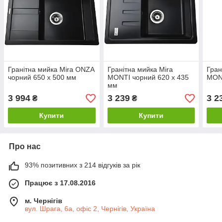
Гранітна мийка Mira ONZA
Гранітна мийка Mira
Гран
чорний 650 х 500 мм
MONTI чорний 620 х 435
MONT
мм
3 994
3 239
3 2
₴
₴
Купити
Купити
Про нас
93% позитивних з 214 відгуків за рік
Працює з 17.08.2016
м. Чернігів
вул. Шрага, 6а, офіс 2, Чернігів, Україна