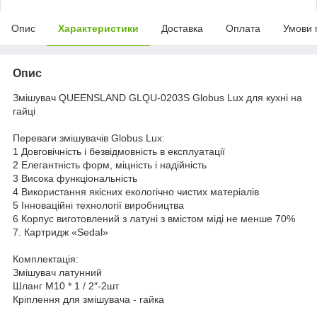
Опис
Характеристики
Доставка
Оплата
Умови 
Опис
Змішувач QUEENSLAND GLQU-0203S Globus Lux для кухні на
гайці
Переваги змішувачів Globus Lux:
1 Довговічність і безвідмовність в експлуатації
2 Елегантність форм, міцність і надійність
3 Висока функціональність
4 Використання якісних екологічно чистих матеріалів
5 Інноваційні технології виробництва
6 Корпус виготовлений з латуні з вмістом міді не менше 70%
7. Картридж «Sedal»
Комплектація:
Змішувач латунний
Шланг М10 * 1 / 2″-2шт
Кріплення для змішувача - гайка