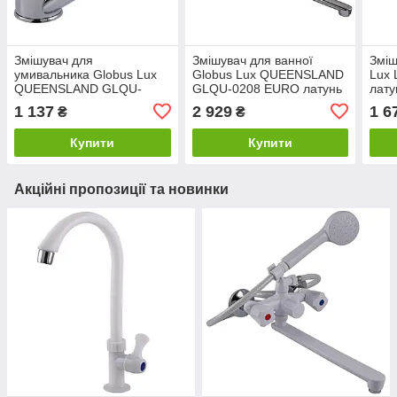
Змішувач для
Змішувач для ванної
Зміш
умивальника Globus Lux
Globus Lux QUEENSLAND
Lux
QUEENSLAND GLQU-
GLQU-0208 EURO латунь
лату
0203M
L350мм(картридж Sedal)
1 137
2 929
1 6
₴
₴
Купити
Купити
Акційні пропозиції та новинки