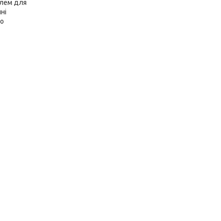
елем для
ні
но