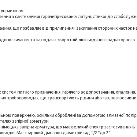
 управління.
ий з сантехнічної гарячепресованої латуні, стійкої до слаболужно
вання, що позбавляє від прилипання і закипання сторонніх часток н
допостачання та на подачі і зворотній лінії водяного радіаторного
х систем питного призначення, гарячого водопостачання, опалення,
ічних трубопроводах, що транспортують рідини або газ, неагресивни
льною поверхнею, оскільки оброблені за допомогою алмазної полі
талях запірної арматури.
 німецька запірна арматура, що має великий спектр застосування в
водів. Має широкий діапазон діаметрів від 1/2 ″до 2″.