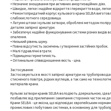
• Незначне зношування при активних амортизаційних діях.
• Швидке, легке і надійне відкриття і перекриття води, легке
• Ремонтопридатний корпус кульового крана SELBA виготовлен
слабокислотного середовища.
• Латунні штоки і кульові затвори, оброблені методом поліру
деталях запірної арматури.
• Забезпечує надійне функціонування системи різних видів во
опалення.
• Низький рівень шуму.
• Повна відсутність засмічень і утворення застійних пробок.
• Малі гідравлічні втрати.
• Підвищена герметичність.
• Оптимальне співвідношення якість - ціна.
Застосування:
Застосовуються в якості запірної арматури на трубопровода
стисненого повітря, рідких вуглеців, а так само на технолог
матеріалів крана.
Кульові затвори кранів SELBA володіють дзеркальною, ідеа
позбавляє від прилипання і закипання сторонніх часток на де
Крани SELBA - це якісна, що відповідає європейським нормам
промислових і побутових системах, в основному для трубопро