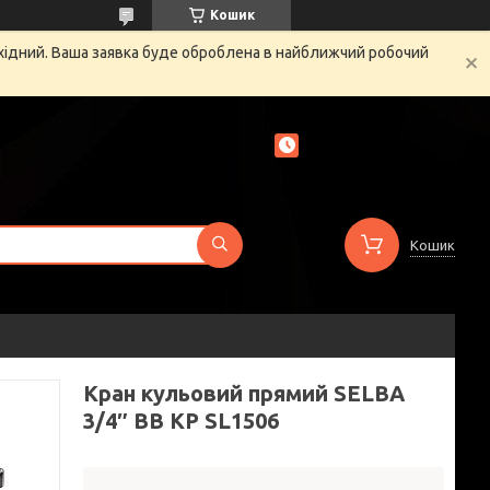
Кошик
ихідний. Ваша заявка буде оброблена в найближчий робочий
Кошик
Кран кульовий прямий SELBA
3/4″ ВВ КР SL1506