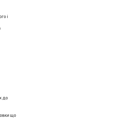
го і
а
х до
ровки що