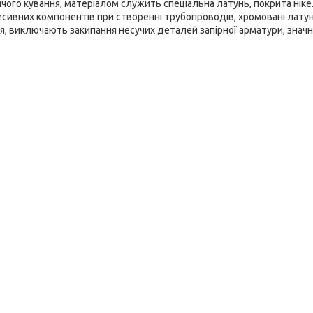
чого кування, матеріалом служить спеціальна латунь, покрита нік
гресивних компонентів при створенні трубопроводів, хромовані латун
ня, виключають закипання несучих деталей запірної арматури, знач