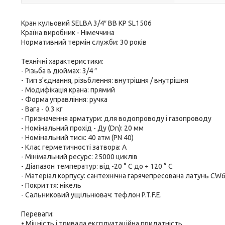
Кран кульовий SELBA 3/4″ ВВ КР SL1506
Країна виробник - Німеччина
Нормативний термін служби: 30 років
Технічні характеристики:
- Різьба в дюймах: 3/4 ″
- Тип з'єднання, різьблення: внутрішня / внутрішня
- Модифікація крана: прямий
- Форма управління: ручка
- Вага - 0.3 кг
- Призначення арматури: для водопроводу і газопроводу
- Номінальний прохід - Ду (Dn): 20 мм
- Номінальний тиск: 40 атм (PN 40)
- Клас герметичності затвора: А
- Мінімальний ресурс: 25000 циклів
- Діапазон температур: від -20 ° С до + 120 ° С
- Матеріал корпусу: сантехнічна гарячепресована латунь CW
- Покриття: нікель
- Сальниковий ущільнювач: тефлон P.T.F.E.
Переваги:
• Міцність і тривала експлуатаційна придатність.