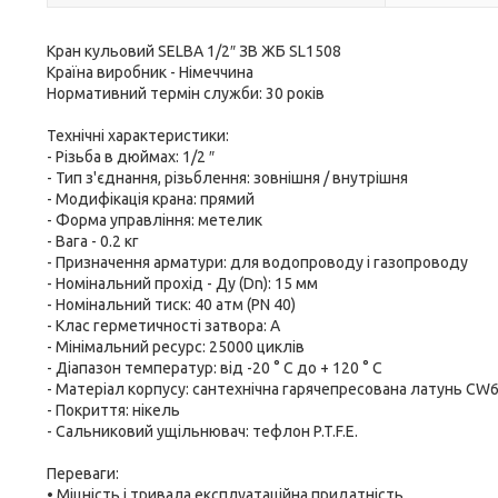
Кран кульовий SELBA 1/2″ ЗВ ЖБ SL1508
Країна виробник - Німеччина
Нормативний термін служби: 30 років
Технічні характеристики:
- Різьба в дюймах: 1/2 ″
- Тип з'єднання, різьблення: зовнішня / внутрішня
- Модифікація крана: прямий
- Форма управління: метелик
- Вага - 0.2 кг
- Призначення арматури: для водопроводу і газопроводу
- Номінальний прохід - Ду (Dn): 15 мм
- Номінальний тиск: 40 атм (PN 40)
- Клас герметичності затвора: А
- Мінімальний ресурс: 25000 циклів
- Діапазон температур: від -20 ° С до + 120 ° С
- Матеріал корпусу: сантехнічна гарячепресована латунь CW
- Покриття: нікель
- Сальниковий ущільнювач: тефлон P.T.F.E.
Переваги:
• Міцність і тривала експлуатаційна придатність.