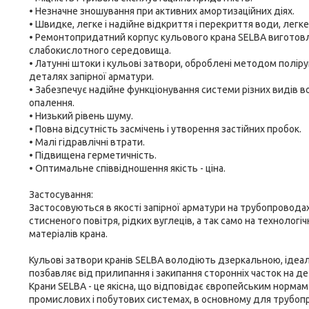
• Незначне зношування при активних амортизаційних діях.
• Швидке, легке і надійне відкриття і перекриття води, легке
• Ремонтопридатний корпус кульового крана SELBA виготовлен
слабокислотного середовища.
• Латунні штоки і кульові затвори, оброблені методом поліру
деталях запірної арматури.
• Забезпечує надійне функціонування системи різних видів во
опалення.
• Низький рівень шуму.
• Повна відсутність засмічень і утворення застійних пробок.
• Малі гідравлічні втрати.
• Підвищена герметичність.
• Оптимальне співвідношення якість - ціна.
Застосування:
Застосовуються в якості запірної арматури на трубопровода
стисненого повітря, рідких вуглеців, а так само на технолог
матеріалів крана.
Кульові затвори кранів SELBA володіють дзеркальною, ідеа
позбавляє від прилипання і закипання сторонніх часток на де
Крани SELBA - це якісна, що відповідає європейським нормам
промислових і побутових системах, в основному для трубопро