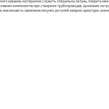
чого кування, матеріалом служить спеціальна латунь, покрита нік
гресивних компонентів при створенні трубопроводів, хромовані латун
ня, виключають закипання несучих деталей запірної арматури, знач