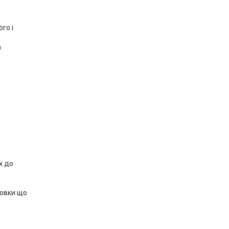
го і
а
х до
ровки що