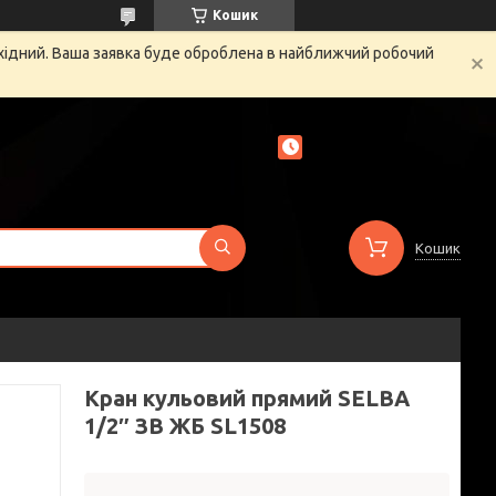
Кошик
ихідний. Ваша заявка буде оброблена в найближчий робочий
Кошик
Кран кульовий прямий SELBA
1/2″ ЗВ ЖБ SL1508