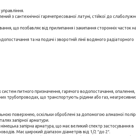
 управління.
ий з сантехнічної гарячепресованої латуні, стійкої до слаболужно
вання, що позбавляє від прилипання і закипання сторонніх часток н
допостачання та на подачі і зворотній лінії водяного радіаторного
х систем питного призначення, гарячого водопостачання, опалення,
ічних трубопроводах, що транспортують рідини або газ, неагресивни
льною поверхнею, оскільки оброблені за допомогою алмазної полі
талях запірної арматури.
 німецька запірна арматура, що має великий спектр застосування в
водів. Має широкий діапазон діаметрів від 1/2 ″до 2″.