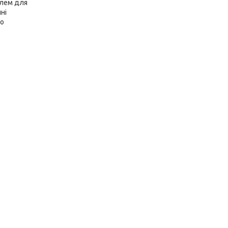
елем для
ні
но