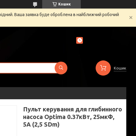
Кошик
ихідний. Ваша заявка буде оброблена в найближчий робочий
Кошик
Пульт керування для глибинного
насоса Optima 0.37кВт, 25мкФ,
5А (2,5 SDm)