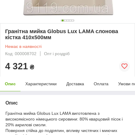
Гранітна мийка Globus Lux LAMA слонова
кiстка 410х500мм
Немає в наявності
Код: 000008702
Опт і роздріб
4 321
₴
Опис
Характеристики
Доставка
Оплата
Умови п
Опис
Гранітна мийка Globus Lux LAMA виготовлена ​​з
високоякісного німецького сировини: 80% кварцовий пісок і
20% акрилові смоли.
Поверхня стійка до подряпин, впливу чистячих і миючих