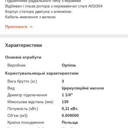
Підшипники радіального типу з кераміки.
Відбивач і гільза ротора з нержавіючої сталі AISI304
Корпус статора двигуна з алюмінію.
Кабель живлення з вилкою
Приховати
Характеристики
Основні атрибути
Виробник
Optima
Користувальницькі характеристики
Вага брутто (кг.)
3
Вид
Циркуляційні насоси
Діаметр підключення
1 1/4"
Міжосьова відстань (мм)
130
Потужність (кВт.)
0,11 кВт.
Об'єм (м3)
0.009000
Країна походження
Польща