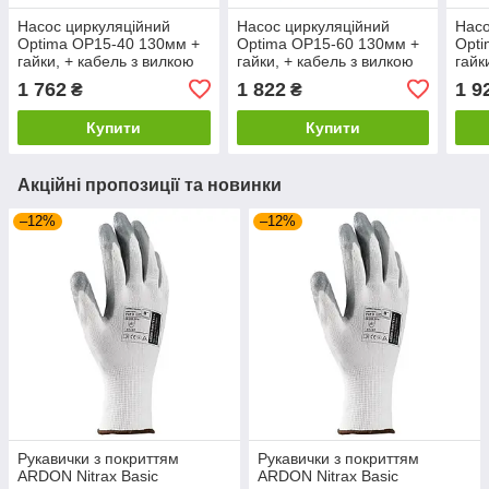
Насос циркуляційний
Насос циркуляційний
Насо
Optima OP15-40 130мм +
Optima OP15-60 130мм +
Opti
гайки, + кабель з вилкою
гайки, + кабель з вилкою
гайк
1 762
1 822
1 9
₴
₴
Купити
Купити
Акційні пропозиції та новинки
–12%
–12%
Рукавички з покриттям
Рукавички з покриттям
ARDON Nitrax Basic
ARDON Nitrax Basic