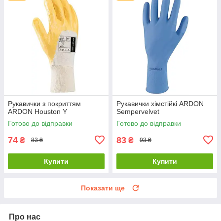
Рукавички з покриттям
Рукавички хімстійкі ARDON
ARDON Houston Y
Sempervelvet
Готово до відправки
Готово до відправки
74
83
₴
₴
83 ₴
93 ₴
Купити
Купити
Показати ще
Про нас