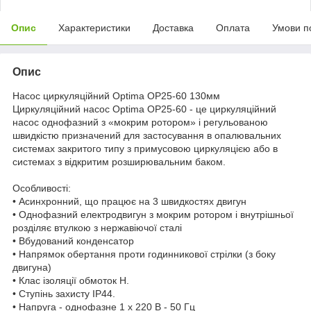
Опис
Характеристики
Доставка
Оплата
Умови п
Опис
Насос циркуляційний Optima OP25-60 130мм
Циркуляційний насос Optima OP25-60 - це циркуляційний
насос однофазний з «мокрим ротором» і регульованою
швидкістю призначений для застосування в опалювальних
системах закритого типу з примусовою циркуляцією або в
системах з відкритим розширювальним баком.
Особливості:
• Асинхронний, що працює на 3 швидкостях двигун
• Однофазний електродвигун з мокрим ротором і внутрішньої
розділяє втулкою з нержавіючої сталі
• Вбудований конденсатор
• Напрямок обертання проти годинникової стрілки (з боку
двигуна)
• Клас ізоляції обмоток H.
• Ступінь захисту IP44.
• Напруга - однофазне 1 х 220 В - 50 Гц