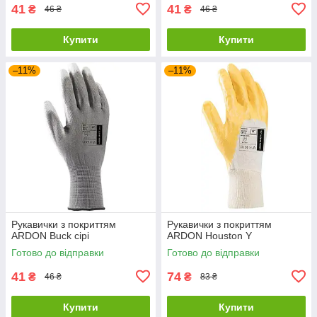
41
41
₴
₴
46 ₴
46 ₴
Купити
Купити
–11%
–11%
Рукавички з покриттям
Рукавички з покриттям
ARDON Buck сірі
ARDON Houston Y
Готово до відправки
Готово до відправки
41
74
₴
₴
46 ₴
83 ₴
Купити
Купити