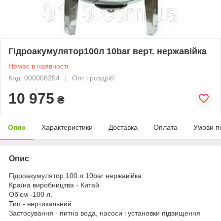
Гідроакумулятор100л 10bar верт. нержавійка
Немає в наявності
Код: 000008254
Опт і роздріб
10 975
₴
Опис
Характеристики
Доставка
Оплата
Умови п
Опис
Гідроакумулятор 100 л 10bar нержавійка
Країна виробництва - Китай
Об'єм -100 л.
Тип - вертикальний
Застосування - питна вода, насоси і установки підвищення