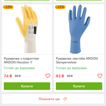
–11%
–11%
Рукавички з покриттям
Рукавички хімстійкі ARDON
ARDON Houston Y
Sempervelvet
Готово до відправки
Готово до відправки
74
83
₴
₴
83 ₴
93 ₴
Купити
Купити
Показати ще