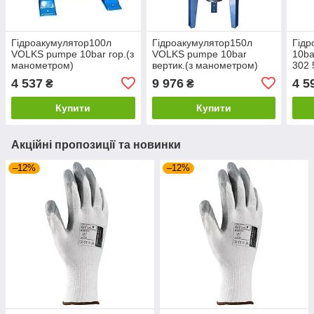
Гідроакумулятор100л
Гідроакумулятор150л
Гідр
VOLKS pumpe 10bar гор.(з
VOLKS pumpe 10bar
10ba
манометром)
вертик.(з манометром)
302 
4 537
9 976
4 5
₴
₴
Купити
Купити
Акційні пропозиції та новинки
–12%
–12%