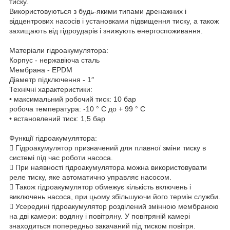
тиску.
Використовуються з будь-якими типами дренажних і
відцентрових насосів і установками підвищення тиску, а також
захищають від гідроударів і знижують енергоспоживання.
Матеріали гідроакумулятора:
Корпус - нержавіюча сталь
Мембрана - EPDM
Діаметр підключення - 1″
Технічні характеристики:
• максимальний робочий тиск: 10 бар
робоча температура: -10 ° С до + 99 ° С
• встановлений тиск: 1,5 бар
Функції гідроакумулятора:
 Гідроакумулятор призначений для плавної зміни тиску в
системі під час роботи насоса.
 При наявності гідроакумулятора можна використовувати
реле тиску, яке автоматично управляє насосом.
 Також гідроакумулятор обмежує кількість включень і
виключень насоса, при цьому збільшуючи його термін служби.
 Усередині гідроакумулятор розділений змінною мембраною
на дві камери: водяну і повітряну. У повітряній камері
знаходиться попередньо закачаний під тиском повітря.