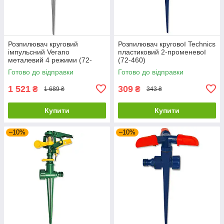
Розпилювач круговий
Розпилювач кругової Technics
імпульсний Verano
пластиковий 2-променевої
металевий 4 режими (72-
(72-460)
061)
Готово до відправки
Готово до відправки
1 521
309
₴
₴
1 689 ₴
343 ₴
Купити
Купити
–10%
–10%