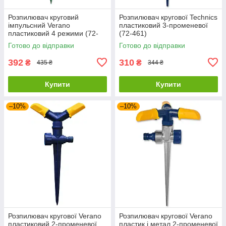
Розпилювач круговий
Розпилювач кругової Technics
імпульсний Verano
пластиковий 3-променевої
пластиковий 4 режими (72-
(72-461)
060)
Готово до відправки
Готово до відправки
392
310
₴
₴
435 ₴
344 ₴
Купити
Купити
–10%
–10%
Розпилювач кругової Verano
Розпилювач кругової Verano
пластиковий 2-променевої
пластик і метал 2-променевої