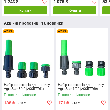
1 243
2 076
53
₴
₴
Купити
Купити
Акційні пропозиції та новинки
–20%
–20%
Набір конекторів для поливу
Набір конекторів для поливу
AgroStar 3/4" (А0057761)
AgroStar 1/2" (А0057760)
Готово до відправки
Готово до відправки
188
171
₴
₴
235 ₴
213 ₴