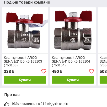
Подібні товари компанії
Кран кульовий ARCO
Кран кульовий ARCO
Кра
SENA 1/2″ ВВ КБ 153103
SENA 3/4″ ВВ КБ 153104
SENA
(753103)
(753104)
(753
338
490
508
₴
₴
Купити
Купити
Про нас
93% позитивних з 214 відгуків за рік