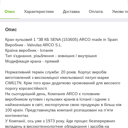
Опис
Характеристики
Доставка
Оплата
Умови п
Опис
Кран кульовий 1 ″ЗВ КБ SENA (153605) ARCO made in Spain
Виробник - Valvulas ARCO S.L.
Країна виробник - Іспанія
Тип з'єднання, різьблення - зовнішня / внутрішня
Модифікація крана - прямий
Нормативний термін служби: 20 років. Корпус виробів
виготовлений з високоміцної нікельованої латуні марки
CW617N. Крім того кран додатково хромований для високого
порогу корозостійкості.
На сьогоднішній день, Компанія ARCO є головним
виробником кутових і кульових кранів в Іспанії і одним з
найзначніших в світі, експортуючи свою продукцію в більш ніж
100 країн. Представництва компанії розташовані на п'яти
континентах.
У Компанії, ось уже з 1973 року, йде процес безперервних
вкладень в високотехнологічне обладнання і засобів на