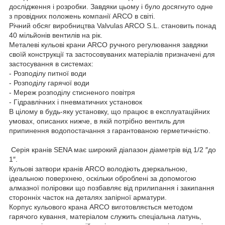
дослідження і розробки. Завдяки цьому і було досягнуто одне
з провідних положень компанії ARCO в світі.
Річний обсяг виробництва Valvulas ARCO S.L. становить понад
40 мільйонів вентилів на рік.
Металеві кульові крани ARCO ручного регулювання завдяки
своїй конструкції та застосовуваних матеріалів призначені для
застосування в системах:
- Розподілу питної води
- Розподілу гарячої води
- Мереж розподілу стисненого повітря
- Гідравлічних і пневматичних установок
В цілому в будь-яку установку, що працює в експлуатаційних
умовах, описаних нижче, в якій потрібно вентиль для
припинення водопостачання з гарантованою герметичністю.
Серія кранів SENA має широкий діапазон діаметрів від 1/2 ″до
1″.
Кульові затвори кранів ARCO володіють дзеркальною,
ідеальною поверхнею, оскільки оброблені за допомогою
алмазної поліровки що позбавляє від прилипання і закипання
сторонніх часток на деталях запірної арматури.
Корпус кульового крана ARCO виготовляється методом
гарячого кування, матеріалом служить спеціальна латунь,