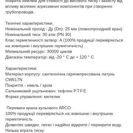
покрита нікелем для стійкості до високого тиску і захисту від
впливу всіляких агресивних компонентів при створенні
трубопроводів.
Технічні характеристики:
Номінальний прохід - Ду (Dn): 25 мм (повнопрохідний кран)
Номінальний тиск: 30 атм (PN 30)
Клас герметичності затвор: А (100% продукції перевіряється
на зовнішню і внутрішню герметичність)
Мінімальний ресурс: 30000 циклів
Діапазон температур: від -20 ° С до + 120 ° С
Характеристики:
Матеріал корпусу: сантехнічна гарячепресована латунь
CW617N
Покриття - нікель / хром
Сальниковий ущільнювач: тефлон P.T.F.E.
Форма управління: метелик
Переваги крана кульового ARCO:
100% продукції перевіряється на зовнішню і внутрішню
герметичність
Дозволяє швидко, легко і надійно відкрити / перекрити воду.
Низька втрата тиску