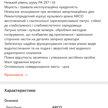
Низький рівень шуму РА 287 / IA
Міцність і тривала експлуатаційна придатність
Незначне зношування при активних амортизаційних діях
Ремонтопридатний корпус кульового крана ARCO
виготовлений з сантехнічної гарячепресованої латуні, стійкої
до слаболужного і слабокислотного середовища
Латунні штоки і кульові затвори, оброблені методом
полірування, що позбавляє від прилипання і закипання
сторонніх часток на деталях запірної арматури.
Забезпечує надійне функціонування системи різних видів
водопостачання та на подачі і зворотній лінії водяного
радіаторного опалення.
Повна відсутність засмічень і утворення застійних пробок.
Малі гідравлічні втрати
Оптимальне співвідношення якість - ціна
Приховати
Характеристики
Основні
Виробник
ARCO