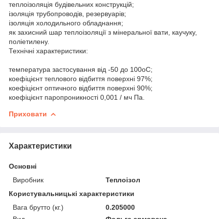
теплоізоляція будівельних конструкцій;
ізоляція трубопроводів, резервуарів;
ізоляція холодильного обладнання;
як захисний шар теплоізоляції з мінеральної вати, каучуку,
поліетилену.
Технічні характеристики:
температура застосування від -50 до 100оC;
коефіцієнт теплового відбиття поверхні 97%;
коефіцієнт оптичного відбиття поверхні 90%;
коефіцієнт паропроникності 0,001 / мч Па.
Приховати
Характеристики
Основні
Виробник
Теплоізол
Користувальницькі характеристики
Вага брутто (кг.)
0.205000
Вид
Фольга армована