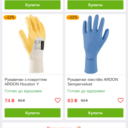
Купити
Купити
–11%
–11%
Рукавички з покриттям
Рукавички хімстійкі ARDON
ARDON Houston Y
Sempervelvet
Готово до відправки
Готово до відправки
74
83
₴
₴
83 ₴
93 ₴
Купити
Купити