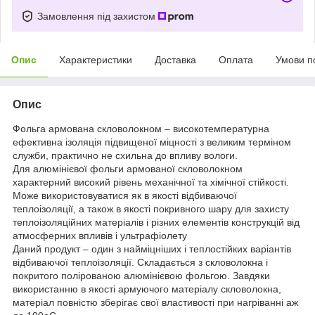
Замовлення під захистом
Опис
Характеристики
Доставка
Оплата
Умови п
Опис
Фольга армована скловолокном – високотемпературна
ефективна ізоляція підвищеної міцності з великим терміном
служби, практично не схильна до впливу вологи.
Для алюмінієвої фольги армованої скловолокном
характерний високий рівень механічної та хімічної стійкості.
Може використовуватися як в якості відбиваючої
теплоізоляції, а також в якості покривного шару для захисту
теплоізоляційних матеріалів і різних елементів конструкцій від
атмосферних впливів і ультрафіолету
Даний продукт – один з найміцніших і теплостійких варіантів
відбиваючої теплоізоляції. Складається з скловолокна і
покритого полірованою алюмінієвою фольгою. Завдяки
використанню в якості армуючого матеріалу скловолокна,
матеріал повністю зберігає свої властивості при нагріванні аж