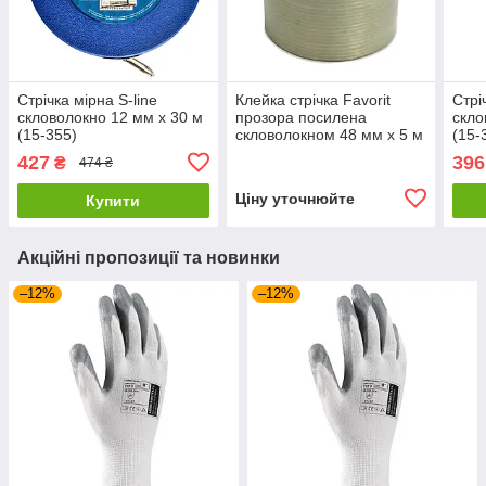
Стрічка мірна S-line
Клейка стрічка Favorit
Стрі
скловолокно 12 мм х 30 м
прозора посилена
скло
(15-355)
скловолокном 48 мм х 5 м
(15-
(10-562)
427
396
₴
474 ₴
Ціну уточнюйте
Купити
Акційні пропозиції та новинки
–12%
–12%