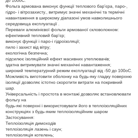
до 100oC.
Фольга армована виконує функції теплового бар'єра, паро-,
гідро- і вітрозахисту., витримує значні механічні та термічні
навантаження в широкому діапазоні умов навколишнього
середовища експлуатації .
Переваги алюмінієвої фольги армованої скловолокном:
ефективний тепловий бар'єр;
виконує функції і паро-і гідроізоляції;
пило і захист від вітру;
екологічна безпечна;
підсилює ізоляційний ефект масивних утеплювачів;
здатна витримувати значні механічні навантаження;
широкий температурний режим експлуатації від -50 до 100oC.
Можливість виготовити оболонку на будь-яку гладку поверхню
ізоляції дозволяє істотно скоротити витрати на покривний
шар.
Універсальність і простота в монтажі дозволяє встановлювати
фольгу на
будь-які поверхні і використовувати його в теплоізоляційних
конструкціях з будь-яким теплоізоляційним шаром
Застосування:
Теплоізоляція димоходів
теплоізоляція лазень і саун;
теплоізоляція котелень;