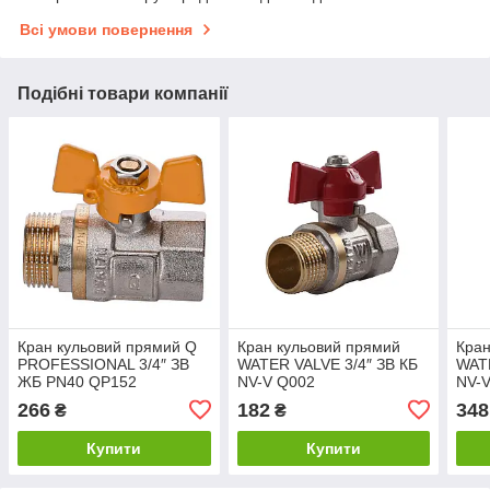
Всі умови повернення
Подібні товари компанії
Кран кульовий прямий Q
Кран кульовий прямий
Кран
PROFESSIONAL 3/4″ ЗВ
WATER VALVE 3/4″ ЗВ КБ
WATE
ЖБ PN40 QP152
NV-V Q002
NV-
266
182
348
₴
₴
Купити
Купити