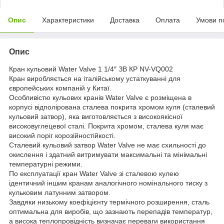
Опис
Характеристики
Доставка
Оплата
Умови п
Опис
Кран кульовий Water Valve 1 1/4″ ЗВ КР NV-VQ002
Кран виробляється на італійському устаткуванні для
європейських компаній у Китаї.
Особливістю кульових кранів Water Valve є розміщена в
корпусі відполірована сталева покрита хромом куля (сталевий
кульовий затвор), яка виготовляється з високоякісної
високовуглецевої сталі. Покрита хромом, сталева куля має
високий поріг корозійностійкості.
Сталевий кульовий затвор Water Valve не має схильності до
окислення і здатний витримувати максимальні та мінімальні
температурні режими.
По експлуатації кран Water Valve зі сталевою кулею
ідентичний іншим кранам аналогічного номінального тиску з
кульковим латунним затвором.
Завдяки низькому коефіцієнту термічного розширення, сталь
оптимальна для виробів, що зазнають перепадів температур,
а висока теплопровідність визначає переваги використання