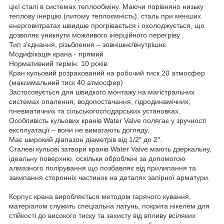
цієї сталі в системах теплообміну. Маючи порівняно низьку
теплову інерцію (питому теплоємність), сталь при менших
енерговитратах швидше прогрівається і охолоджується, що
дозволяє уникнути можливого інерційного перегріву .
Тип з'єднання, різьблення – зовнішнє/внутрішнє
Модифікація крана - прямий
Нормативний термін: 10 років.
Кран кульовий розрахований на робочий тиск 20 атмосфер
(максимальний тиск 40 атмосфер)
Застосовується для швидкого монтажу на магістральних
системах опалення, водопостачання, гідродинамічних,
пневматичних та сільськогосподарських установках.
Особливість кульових кранів Water Valve полягає у зручності
експлуатації – вони не вимагають догляду.
Має широкий діапазон діаметрів від 1/2″ до 2″.
Сталеві кульові затвори кранів Water Valve мають дзеркальну,
ідеальну поверхню, оскільки оброблені за допомогою
алмазного полірування що позбавляє від прилипання та
закипання сторонніх частинок на деталях запірної арматури.
Корпус крана виробляється методом гарячого кування,
матеріалом служить спеціальна латунь, покрита нікелем для
стійкості до високого тиску та захисту від впливу всіляких