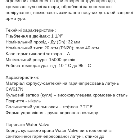
агресивних компонентів при створенні трубопроводів,
хромовані кульові затвори, оброблені за допомогою
полірування, виключають закипання несучих деталей запірної
арматури.
Технічні характеристики:
Різьблення в дюймах: 1 1/4″
Номінальний прохід - Ду (Dn): 32 мм
Номінальний тиск: 20 атм (PN20); max 40 атм
Клас герметичності затвора – А
Мінімальний ресурс: 15000 циклів
Робоча температура: від -10 ° C до 95 ° C
Характеристики:
Матеріал корпусу-сантехнічна гарячепресована латунь
CW617N
Кульовий затвор (куля) – високовуглецева хромована сталь
Покриття - нікель
Сальниковий ущільнювач – тефлон P.T.F.E.
Форма управління - ручка червоного кольору
Переваги Water Valve:
Корпус кульового крана Water Valve виготовлений із
сантехнічної гарячепресованої латуні, стійкої до