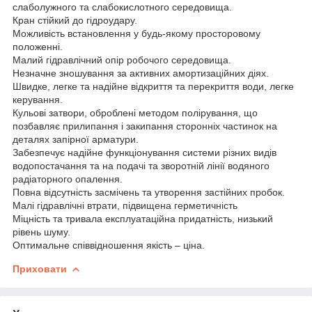
слаболужного та слабокислотного середовища.
Кран стійкий до гідроудару.
Можливість встановлення у будь-якому просторовому
положенні.
Малий гідравлічний опір робочого середовища.
Незначне зношування за активних амортизаційних діях.
Швидке, легке та надійне відкриття та перекриття води, легке
керування.
Кульові затвори, оброблені методом полірування, що
позбавляє прилипання і закипання сторонніх частинок на
деталях запірної арматури.
Забезпечує надійне функціонування системи різних видів
водопостачання та на подачі та зворотній лінії водяного
радіаторного опалення.
Повна відсутність засмічень та утворення застійних пробок.
Малі гідравлічні втрати, підвищена герметичність
Міцність та тривала експлуатаційна придатність, низький
рівень шуму.
Оптимальне співвідношення якість – ціна.
Приховати