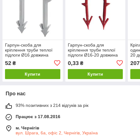
Гарпун-скоба для
Гарпун-скоба для
Кріп
кріплення труби теплої
кріплення труби теплої
один
підлоги Ø16 довжина
підлоги Ø16-20 довжина
20 д
55мм біла (100шт)
45мм червона
CRIS
52
0,33
207
₴
₴
Купити
Купити
Про нас
93% позитивних з 214 відгуків за рік
Працює з 17.08.2016
м. Чернігів
вул. Шрага, 6а, офіс 2, Чернігів, Україна