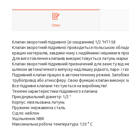
Опис
Клапан зворотний підривної (зі скиданням) 1/2 ″HT158
Клапан зворотний підривної проводиться польською обладнан
кращих матеріалів, завдяки чому є надійними і міцними в проц
Для виготовлення клапанів використовується латунь марки
Клапан зворотний підривний призначений для захисту від м
шляхом автоматичного випуску надлишку рідкого, паро- і га
Підривний клапан працює в автоматичному режимі. Запобіжн
трубопровід або атмосферу. Свою функцію клапан виконує 
Все підривні клапани тестуються на виробництві!
Технічні характеристики підривного клапана:
Приєднувальний діаметр: 1/2 ″
Корпус: нікельована латунь
Пружини: нержавіюча сталь
Сідло: нейлон
Ущільнення: NBR
Максимальна робоча температура: 120 ° C