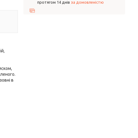
протягом 14 днів
за домовленістю
ій,
иском,
вленого.
зовні в