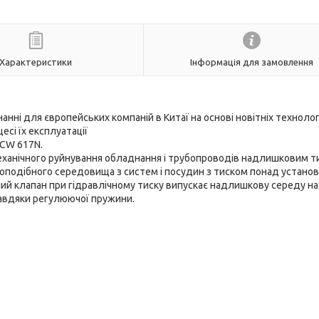
Характеристики
Інформація для замовлення
ні для європейських компаній в Китаї на основі новітніх технолог
есі їх експлуатації
 CW 617N.
еханічного руйнування обладнання і трубопроводів надлишковим т
зоподібного середовища з систем і посудин з тиском понад устано
ий клапан при гідравлічному тиску випускає надлишкову середу на
завдяки регулюючої пружини.