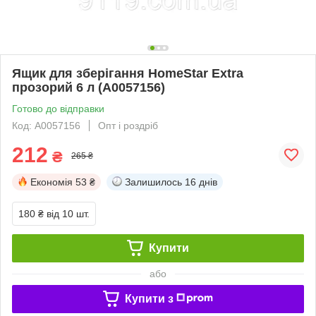
Ящик для зберігання HomeStar Extra
прозорий 6 л (А0057156)
Готово до відправки
Код: А0057156
Опт і роздріб
212
₴
265 ₴
Економія
53 ₴
Залишилось
16 днів
180 ₴
від 10 шт.
Купити
або
Купити з