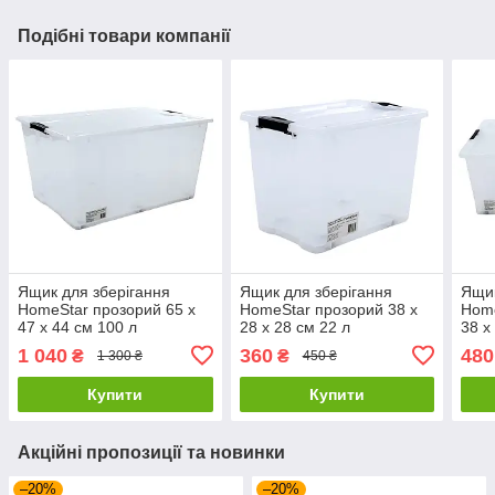
Подібні товари компанії
Ящик для зберігання
Ящик для зберігання
Ящик
HomeStar прозорий 65 х
HomeStar прозорий 38 х
Home
47 х 44 см 100 л
28 х 28 см 22 л
38 х
(А0054983)
(А0051720)
(А00
1 040
360
480
₴
₴
1 300 ₴
450 ₴
Купити
Купити
Акційні пропозиції та новинки
–20%
–20%