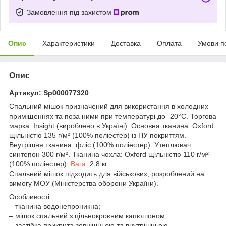
Замовлення під захистом
Опис
Характеристики
Доставка
Оплата
Умови п
Опис
Артикул: Sp000077320
Спальний мішок призначений для використання в холодних
приміщеннях та поза ними при температурі до -20°С. Торгова
марка: Insight (вироблено в Україні). Основна тканина: Oxford
щільністю 135 г/м² (100% поліестер) із ПУ покриттям.
Внутрішня тканина: фліс (100% поліестер). Утеплювач:
синтепон 300 г/м². Тканина чохла: Oxford щільністю 110 г/м²
(100% поліестер).
Вага
: 2,8 кг
Спальний мішок підходить для військових, розроблений на
вимогу МОУ (Міністерства оборони України).
Особливості:
– тканина водонепроникна;
– мішок спальний з цільнокроєним капюшоном;
– застібка прикрита зовнішньою та внутрішньою