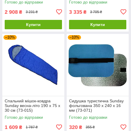
Готово до відправки
Готово до відправки
2 908
3 335
₴
₴
3 231 ₴
3 705 ₴
Купити
Купити
–10%
–10%
Спальний мішок-ковдра
Сидушка туристична Sunday
Sunday весна-літо 190 х 75 х
фольгована 350 х 240 х 16
30 см (73-015)
мм (73-071)
Готово до відправки
Готово до відправки
1 609
320
₴
₴
1 787 ₴
355 ₴