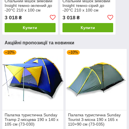
Спальний мішок зимовий
Спальний мішок зимовий
Insight темно-зелений до
Insight темно-сірий до
-20°C 210 х 100 см
-20°C 210 х 100 см
(Sp000083252)
(Sp000083253)
3 018
3 018
₴
₴
Купити
Купити
Акційні пропозиції та новинки
–10%
–10%
Палатка туристична Sunday
Палатка туристична Sunday
Tramp 2-місцева 190 х 140 х
Tourist 3-місна 190 х 165 х
105 см (73-030)
110+90 см (73-035)