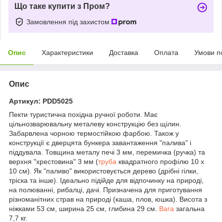
Що таке купити з Пром?
Замовлення під захистом
Опис
Характеристики
Доставка
Оплата
Умови п
Опис
Артикул: PDD5025
Пекти туристична похідна ручної роботи. Має
цільнозварювальну металеву конструкцію без щілин.
Забарвлена чорною термостійкою фарбою. Також у
конструкції є дверцята бункера завантаження "палива" і
піддувала. Товщина металу печі 3 мм, перемичка (ручка) та
верхня "хрестовина" 3 мм (
труба
квадратного профілю 10 х
10 см). Як "паливо" використовується дерево (дрібні гілки,
тріска та інше). Ідеально підійде для відпочинку на природі,
на полюванні, рибалці, дачі. Призначена для приготування
різноманітних страв на природі (каша, плов, юшка). Висота з
ніжками 53 см, ширина 25 см, глибина 29 см.
Вага
загальна
7,7 кг.