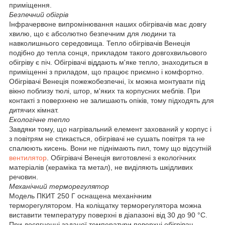
приміщення.
Безпечний обігрів
Інфрачервоне випромінювання наших обігрівачів має довгу
хвилю, що є абсолютно безпечним для людини та
навколишнього середовища. Тепло обігрівачів Венеція
подібно до тепла сонця, прикладом такого довгохвильового
обігріву є піч. Обігрівачі віддають м'яке тепло, знаходиться в
приміщенні з приладом, що працює приємно і комфортно.
Обігрівачі Венеція пожежобезпечні, їх можна монтувати під
вікно поблизу тюлі, штор, м'яких та корпусних меблів. При
контакті з поверхнею не залишають опіків, тому підходять для
дитячих кімнат.
Екологічне тепло
Завдяки тому, що нагрівальний елемент захований у корпус і
з повітрям не стикається, обігрівачі не сушать повітря та не
спалюють кисень. Вони не піднімають пил, тому що відсутній
вентилятор
. Обігрівачі Венеція виготовлені з екологічних
матеріалів (кераміка та метал), не виділяють шкідливих
речовин.
Механічний терморегулятор
Модель ПКИТ 250 Г оснащена механічним
терморегулятором. На коліщатку терморегулятора можна
виставити температуру поверхні в діапазоні від 30 до 90 °C.
При досягненні заданої температури поверхні обігрівач