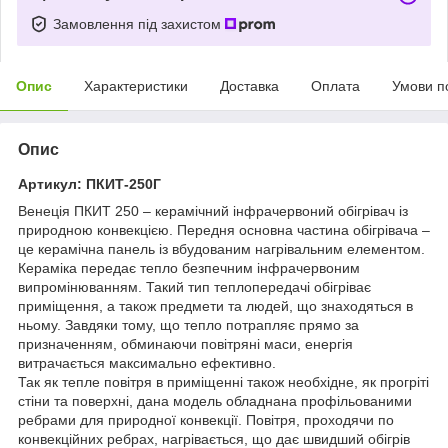
Замовлення під захистом
Опис
Характеристики
Доставка
Оплата
Умови п
Опис
Артикул: ПКИТ-250Г
Венеція ПКИТ 250 – керамічний інфрачервоний обігрівач із
природною конвекцією. Передня основна частина обігрівача –
це керамічна панель із вбудованим нагрівальним елементом.
Кераміка передає тепло безпечним інфрачервоним
випромінюванням. Такий тип теплопередачі обігріває
приміщення, а також предмети та людей, що знаходяться в
ньому. Завдяки тому, що тепло потрапляє прямо за
призначенням, обминаючи повітряні маси, енергія
витрачається максимально ефективно.
Так як тепле повітря в приміщенні також необхідне, як прогріті
стіни та поверхні, дана модель обладнана профільованими
ребрами для природної конвекції. Повітря, проходячи по
конвекційних ребрах, нагрівається, що дає швидший обігрів