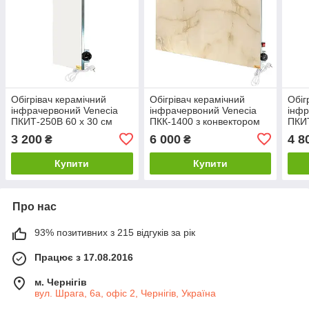
Обігрівач керамічний
Обігрівач керамічний
Обіг
інфрачервоний Venecia
інфрачервоний Venecia
інфр
ПКИТ-250В 60 х 30 см
ПКК-1400 з конвектором
ПКИТ
(ПКИТ-250В)
120 х 60 см (ПКК-1400)
(ПКИ
3 200
6 000
4 8
₴
₴
Купити
Купити
Про нас
93% позитивних з 215 відгуків за рік
Працює з 17.08.2016
м. Чернігів
вул. Шрага, 6а, офіс 2, Чернігів, Україна