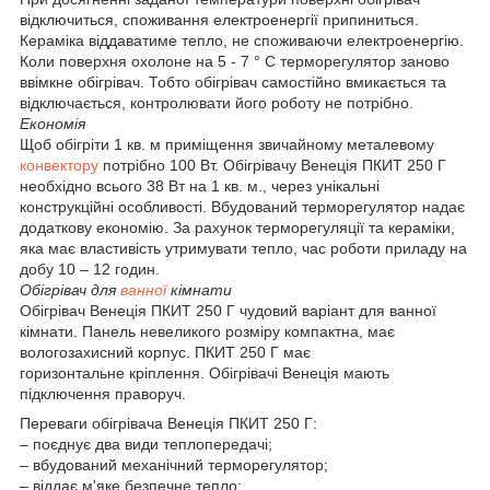
відключиться, споживання електроенергії припиниться.
Кераміка віддаватиме тепло, не споживаючи електроенергію.
Коли поверхня охолоне на 5 - 7 ° C терморегулятор заново
ввімкне обігрівач. Тобто обігрівач самостійно вмикається та
відключається, контролювати його роботу не потрібно.
Економія
Щоб обігріти 1 кв. м приміщення звичайному металевому
конвектору
потрібно 100 Вт. Обігрівачу Венеція ПКИТ 250 Г
необхідно всього 38 Вт на 1 кв. м., через унікальні
конструкційні особливості. Вбудований терморегулятор надає
додаткову економію. За рахунок терморегуляції та кераміки,
яка має властивість утримувати тепло, час роботи приладу на
добу 10 – 12 годин.
Обігрівач для
ванної
кімнати
Обігрівач Венеція ПКИТ 250 Г чудовий варіант для ванної
кімнати. Панель невеликого розміру компактна, має
вологозахисний корпус. ПКИТ 250 Г має
горизонтальне кріплення. Обігрівачі Венеція мають
підключення праворуч.
Переваги обігрівача Венеція ПКИТ 250 Г:
– поєднує два види теплопередачі;
– вбудований механічний терморегулятор;
– віддає м'яке безпечне тепло;