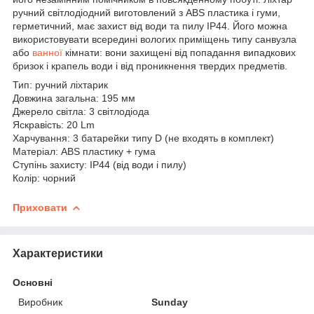
ручний світлодіодний виготовлений з ABS пластика і гуми,
герметичний, має захист від води та пилу IP44. Його можна
використовувати всередині вологих приміщень типу санвузла
або
ванної
кімнати: вони захищені від попадання випадкових
бризок і крапель води і від проникнення твердих предметів.
Тип: ручний ліхтарик
Довжина загальна: 195 мм
Джерело світла: 3 світлодіода
Яскравість: 20 Lm
Харчування: 3 батарейки типу D (не входять в комплект)
Матеріал: ABS пластику + гума
Ступінь захисту: IP44 (від води і пилу)
Колір: чорний
Приховати
Характеристики
Основні
Виробник
Sunday