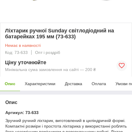
Ліхтарик ручної Sunday світлодіодний на
батарейках 195 мм (73-633)
Немає в наявності
Код: 73-633
Опт і роздріб
Ціну уточнюйте
Мінімальна сума замовлення на сайті — 200 ₴
Опис
Характеристики
Доставка
Оплата
Умови п
Опис
Артикул: 73-633
Зручний ручний ліхтарик, виготовлений в циліндричній формі.
Компактні розміри і простота ліхтарика у використанні роблять
його незамінним помічником в повсякденному побуті. Ліхтар