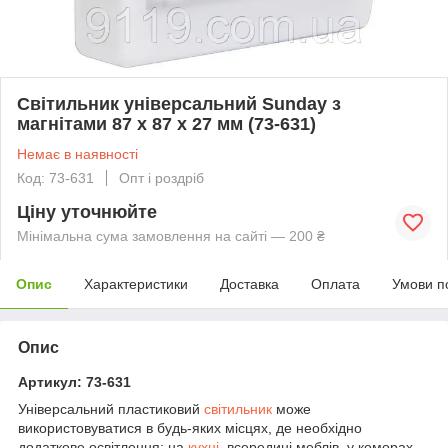
Світильник універсальний Sunday з
магнітами 87 х 87 х 27 мм (73-631)
Немає в наявності
Код: 73-631
Опт і роздріб
Ціну уточнюйте
Мінімальна сума замовлення на сайті — 200 ₴
Опис
Характеристики
Доставка
Оплата
Умови п
Опис
Артикул: 73-631
Універсальний пластиковий
світильник
може
використовуватися в будь-яких місцях, де необхідно
додаткове освітлення: на
кухні
, всередині меблів, у коморах