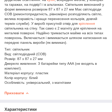
та гаражах, на подвір'ї і в альтанках. Світильник виконаний у
формі вимикача розміром 87 х 87 х 27 мм Має світлодіоди
СОВ (ремонтопридатність, рівномірно розподіляють світло,
велика яскравість і краще перенесення кольорів, довгий
термін служби). У виробі присутній отвір для
кріплення
світильника на стіну. Так само є 2 магніту для кріплення на
металеві поверхні. Надійно тримається майже на всіх типах
поверхонь. Включається і вимикається шляхом натискання на
передню панель вироби (як вимикач).
Тип: світильник
Вид: світлодіодний (СОВ)
Розмір: 87 х 87 х 27 мм
Джерело живлення: 3 батарейки типу ААА (не входять в
комплект).
Матеріал корпусу: пластик
Колір корпусу: білий
Особливість: універсальний, з магнітами
Приховати
Характеристики