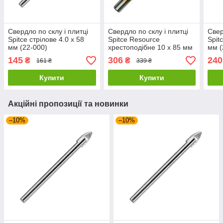
Свердло по склу і плитці
Свердло по склу і плитці
Свер
Spitce стрілове 4.0 х 58
Spitce Resource
Spit
мм (22-000)
хрестоподібне 10 х 85 мм
мм (
(22-010)
145
306
240
₴
₴
161 ₴
339 ₴
Купити
Купити
Акційні пропозиції та новинки
–10%
–10%