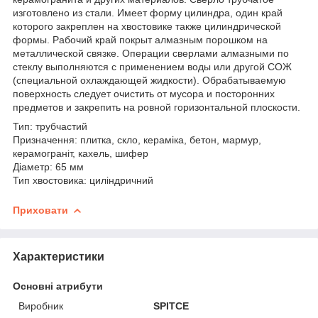
изготовлено из стали. Имеет форму цилиндра, один край
которого закреплен на хвостовике также цилиндрической
формы. Рабочий край покрыт алмазным порошком на
металлической связке. Операции сверлами алмазными по
стеклу выполняются с применением воды или другой СОЖ
(специальной охлаждающей жидкости). Обрабатываемую
поверхность следует очистить от мусора и посторонних
предметов и закрепить на ровной горизонтальной плоскости.
Тип: трубчастий
Призначення: плитка, скло, кераміка, бетон, мармур,
керамограніт, кахель, шифер
Діаметр: 65 мм
Тип хвостовика: циліндричний
Приховати
Характеристики
Основні атрибути
Виробник
SPITCE