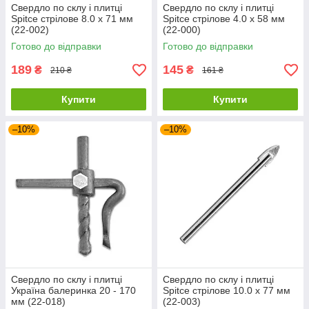
Свердло по склу і плитці
Свердло по склу і плитці
Spitce стрілове 8.0 х 71 мм
Spitce стрілове 4.0 х 58 мм
(22-002)
(22-000)
Готово до відправки
Готово до відправки
189
145
₴
₴
210 ₴
161 ₴
Купити
Купити
–10%
–10%
Свердло по склу і плитці
Свердло по склу і плитці
Україна балеринка 20 - 170
Spitce стрілове 10.0 х 77 мм
мм (22-018)
(22-003)