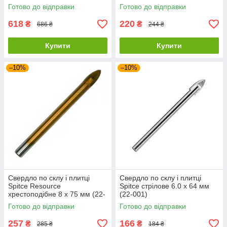
Готово до відправки
Готово до відправки
618
220
₴
₴
686 ₴
244 ₴
Купити
Купити
–10%
–10%
Свердло по склу і плитці
Свердло по склу і плитці
Spitce Resource
Spitce стрілове 6.0 х 64 мм
хрестоподібне 8 х 75 мм (22-
(22-001)
009)
Готово до відправки
Готово до відправки
257
166
₴
₴
285 ₴
184 ₴