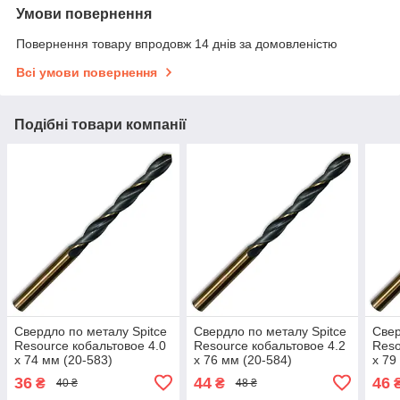
Умови повернення
Повернення товару впродовж 14 днів за домовленістю
Всі умови повернення
Подібні товари компанії
Свердло по металу Spitce
Свердло по металу Spitce
Свер
Resource кобальтовое 4.0
Resource кобальтовое 4.2
Reso
х 74 мм (20-583)
х 76 мм (20-584)
х 79
36
44
46
₴
₴
40 ₴
48 ₴