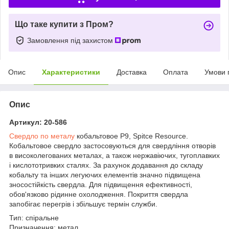
Що таке купити з Пром?
Замовлення під захистом
Опис
Характеристики
Доставка
Оплата
Умови 
Опис
Артикул: 20-586
Свердло по металу
кобальтовое Р9, Spitce Resource.
Кобальтовое свердло застосовуються для свердління отворів
в високолегованих металах, а також нержавіючих, тугоплавких
і кислототривких сталях. За рахунок додавання до складу
кобальту та інших легуючих елементів значно підвищена
зносостійкість свердла. Для підвищення ефективності,
обов'язково рідинне охолодження. Покриття свердла
запобігає перегрів і збільшує термін служби.
Тип: спіральне
Призначення: метал